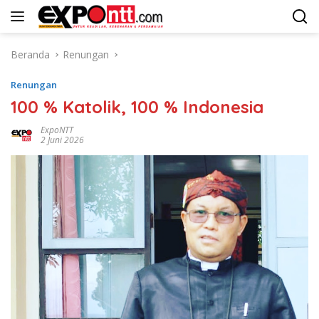
Langsung
ke
konten
Beranda
Renungan
Renungan
100 % Katolik, 100 % Indonesia
ExpoNTT
2 Juni 2026