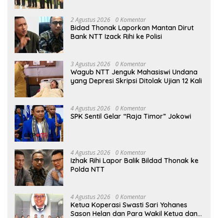
Pengurus
2 Agustus 2026
0 Komentar
Bidad Thonak Laporkan Mantan Dirut
Bank NTT Izack Rihi ke Polisi
3 Agustus 2026
0 Komentar
Wagub NTT Jenguk Mahasiswi Undana
yang Depresi Skripsi Ditolak Ujian 12 Kali
4 Agustus 2026
0 Komentar
SPK Sentil Gelar “Raja Timor” Jokowi
4 Agustus 2026
0 Komentar
Izhak Rihi Lapor Balik Bildad Thonak ke
Polda NTT
4 Agustus 2026
0 Komentar
Ketua Koperasi Swasti Sari Yohanes
Sason Helan dan Para Wakil Ketua dan