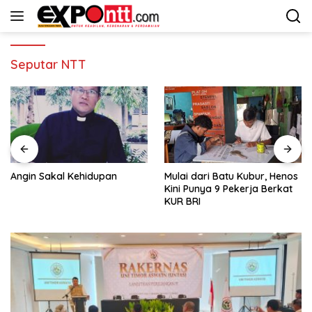
Langsung
ke
konten
Seputar NTT
Angin Sakal Kehidupan
Mulai dari Batu Kubur, Henos
Kini Punya 9 Pekerja Berkat
KUR BRI