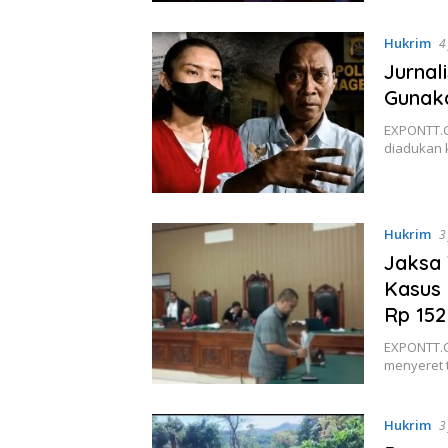
Hukrim
4
Jurnal
Gunaka
EXPONTT.C
diadukan 
Hukrim
3
Jaksa 
Kasus
Rp 152 
EXPONTT.
menyeret 
Hukrim
3