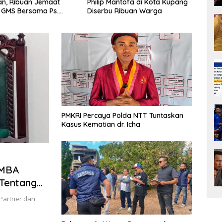
antofa di Kota Kupang
Pramuka NTT 2026, Booth
Manu
 Ribuan Warga
Bright Gas Jadi Pusat Edukasi
Pemb
Energi Aman
Samp
PMKRI Percaya Polda NTT Tuntaskan
Kasus Kematian dr. Icha
 MBA
Tentang
 Pekerja”
Partner dari