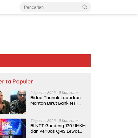
erita Populer
2 Agustus 2026
0 Komentar
Bidad Thonak Laporkan
Mantan Dirut Bank NTT
Izack Rihi ke Polisi
7 Agustus 2026
0 Komentar
BI NTT Gandeng 120 UMKM
dan Perluas QRIS Lewat
 Beny Selan di
NTT Masuk 5 Besar Jumlah
B
Garuda Sakti Cross Border