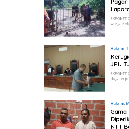
Pagar
Lapora
EXPONTT.C
warga Kel
Hukrim
1
Kerugi
JPU Tu
EXPONTT.C
dugaan pe
Hukrim
,
M
Gama 
Diperi
NTT Ba