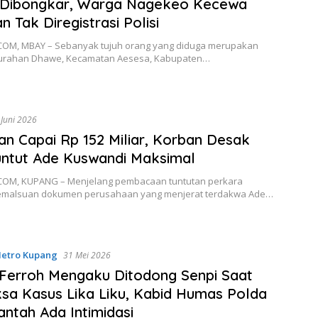
 Dibongkar, Warga Nagekeo Kecewa
n Tak Diregistrasi Polisi
OM, MBAY – Sebanyak tujuh orang yang diduga merupakan
urahan Dhawe, Kecamatan Aesesa, Kabupaten…
 Juni 2026
an Capai Rp 152 Miliar, Korban Desak
ntut Ade Kuswandi Maksimal
OM, KUPANG – Menjelang pembacaan tuntutan perkara
malsuan dokumen perusahaan yang menjerat terdakwa Ade…
etro Kupang
31 Mei 2026
Ferroh Mengaku Ditodong Senpi Saat
ksa Kasus Lika Liku, Kabid Humas Polda
ntah Ada Intimidasi