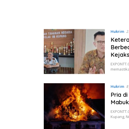
Hukrim
2
Ketera
Berbed
Kejak
EXPONTT.C
memastika
Hukrim
8
Pria d
Mabuk 
EXPONTT.C
Kupang, N