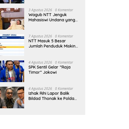
tapen: Warga Usul
Penduduk Miskin Terbanyak se-
P
Fest 2026
angunan SLB dan Bank
Indonesia
S
3 Agustus 2026
0 Komentar
ah di Kecamatan Alak
Wagub NTT Jenguk
Mahasiswi Undana yang
Depresi Skripsi Ditolak
Ujian 12 Kali
7 Agustus 2026
0 Komentar
NTT Masuk 5 Besar
Jumlah Penduduk Miskin
Terbanyak se-Indonesia
4 Agustus 2026
0 Komentar
SPK Sentil Gelar “Raja
Timor” Jokowi
4 Agustus 2026
0 Komentar
Izhak Rihi Lapor Balik
Bildad Thonak ke Polda
NTT