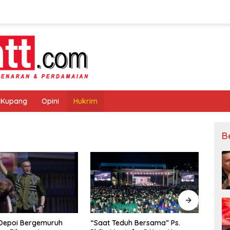
 Kupang
Opini
Hukrim
B
duh Bersama” Ps.
Pertamina Dukung Jamda
Reses