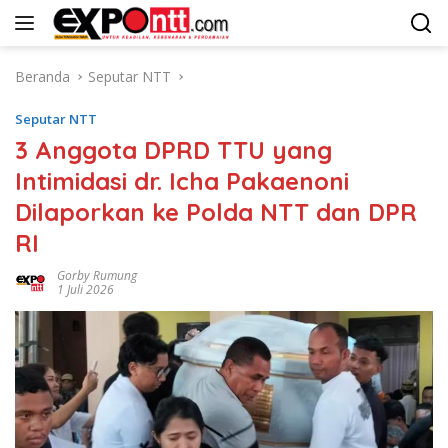
Langsung
ke
konten
Beranda
Seputar NTT
Seputar NTT
3 Anggota DPRD TTU yang
Intimidasi dr. Icha Pakaenoni
Dilaporkan ke Polda NTT dan DPR
RI
Gorby Rumung
1 Juli 2026