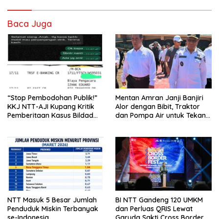
Baca Juga
“Stop Pembodohan Publik!”
Mentan Amran Janji Banjiri
KKJ NTT-AJI Kupang Kritik
Alor dengan Bibit, Traktor
Pemberitaan Kasus Bildad
dan Pompa Air untuk Tekan
Thonak
Kemiskinan
NTT Masuk 5 Besar Jumlah
BI NTT Gandeng 120 UMKM
Penduduk Miskin Terbanyak
dan Perluas QRIS Lewat
se-Indonesia
Garuda Sakti Cross Border