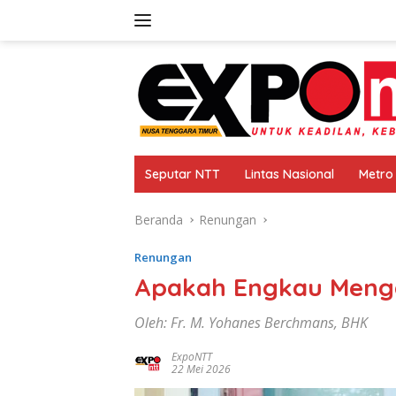
Langsung
ke
konten
Seputar NTT
Lintas Nasional
Metro
Beranda
Renungan
Renungan
Apakah Engkau Menga
Oleh: Fr. M. Yohanes Berchmans, BHK
ExpoNTT
22 Mei 2026