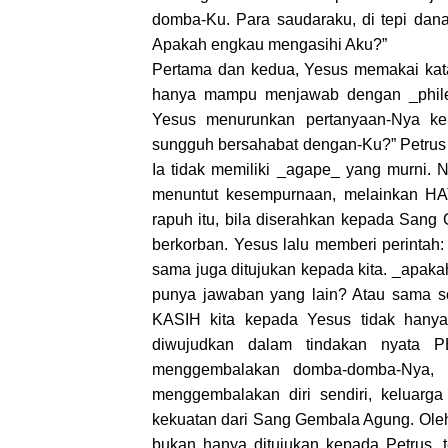
domba-Ku. Para saudaraku, di tepi danau
Apakah engkau mengasihi Aku?”
Pertama dan kedua, Yesus memakai kata
hanya mampu menjawab dengan _phileo
Yesus menurunkan pertanyaan-Nya ke 
sungguh bersahabat dengan-Ku?” Petrus 
Ia tidak memiliki _agape_ yang murni. N
menuntut kesempurnaan, melainkan HA
rapuh itu, bila diserahkan kepada Sang
berkorban. Yesus lalu memberi perinta
sama juga ditujukan kepada kita. _apak
punya jawaban yang lain? Atau sama s
KASIH kita kepada Yesus tidak hanya 
diwujudkan dalam tindakan nyata 
menggembalakan domba-domba-Nya, ki
menggembalakan diri sendiri, keluarg
kekuatan dari Sang Gembala Agung. Oleh k
bukan hanya ditujukan kepada Petrus, tet