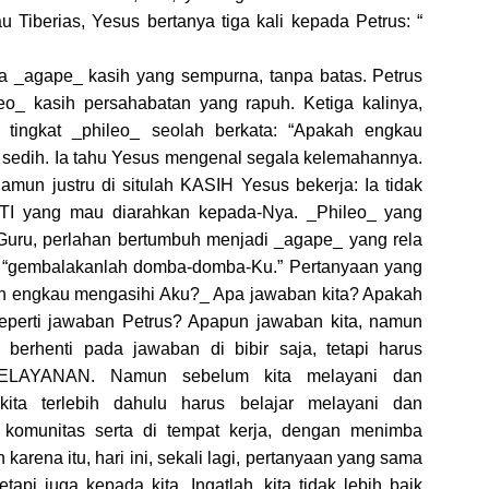
 Tiberias, Yesus bertanya tiga kali kepada Petrus: “
 _agape_ kasih yang sempurna, tanpa batas. Petrus
_ kasih persahabatan yang rapuh. Ketiga kalinya,
tingkat _phileo_ seolah berkata: “Apakah engkau
sedih. Ia tahu Yesus mengenal segala kelemahannya.
amun justru di situlah KASIH Yesus bekerja: Ia tidak
TI yang mau diarahkan kepada-Nya. _Phileo_ yang
 Guru, perlahan bertumbuh menjadi _agape_ yang rela
h: “gembalakanlah domba-domba-Ku.” Pertanyaan yang
ah engkau mengasihi Aku?_ Apa jawaban kita? Apakah
eperti jawaban Petrus? Apapun jawaban kita, namun
berhenti pada jawaban di bibir saja, tetapi harus
PELAYANAN. Namun sebelum kita melayani dan
ta terlebih dahulu harus belajar melayani dan
a komunitas serta di tempat kerja, dengan menimba
arena itu, hari ini, sekali lagi, pertanyaan yang sama
api juga kepada kita. Ingatlah, kita tidak lebih baik