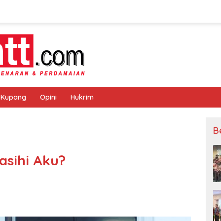
 Kupang
Opini
Hukrim
B
sihi Aku?