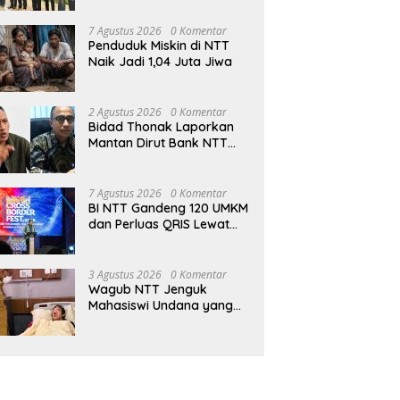
7 Agustus 2026
0 Komentar
Penduduk Miskin di NTT
Naik Jadi 1,04 Juta Jiwa
2 Agustus 2026
0 Komentar
Bidad Thonak Laporkan
Mantan Dirut Bank NTT
Izack Rihi ke Polisi
7 Agustus 2026
0 Komentar
BI NTT Gandeng 120 UMKM
dan Perluas QRIS Lewat
Garuda Sakti Cross Border
Fest 2026
3 Agustus 2026
0 Komentar
Wagub NTT Jenguk
Mahasiswi Undana yang
Depresi Skripsi Ditolak
Ujian 12 Kali