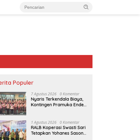
erita Populer
7 Agustus 2026
0 Komentar
Nyaris Terkendala Biaya,
Kontingen Pramuka Ende
Akhirnya Berangkat ke
Jambore Nasional di
Jakarta
1 Agustus 2026
0 Komentar
RALB Koperasi Swasti Sari
Tetapkan Yohanes Sason
Helan Jadi Ketua Pengurus