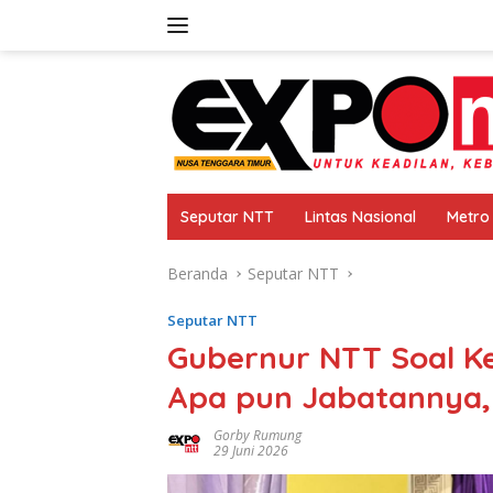
Langsung
ke
konten
Seputar NTT
Lintas Nasional
Metro
Beranda
Seputar NTT
Seputar NTT
Gubernur NTT Soal Kem
Apa pun Jabatannya, 
Gorby Rumung
29 Juni 2026