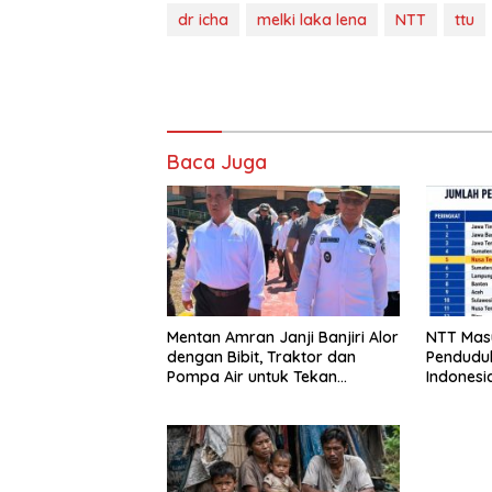
dr icha
melki laka lena
NTT
ttu
Baca Juga
Mentan Amran Janji Banjiri Alor
NTT Mas
dengan Bibit, Traktor dan
Penduduk
Pompa Air untuk Tekan
Indonesi
Kemiskinan