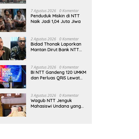
Jambore Nasional di
Jakarta
7 Agustus 2026
0 Komentar
Penduduk Miskin di NTT
Naik Jadi 1,04 Juta Jiwa
2 Agustus 2026
0 Komentar
Bidad Thonak Laporkan
Mantan Dirut Bank NTT
Izack Rihi ke Polisi
7 Agustus 2026
0 Komentar
BI NTT Gandeng 120 UMKM
dan Perluas QRIS Lewat
Garuda Sakti Cross Border
Fest 2026
3 Agustus 2026
0 Komentar
Wagub NTT Jenguk
Mahasiswi Undana yang
Depresi Skripsi Ditolak
Ujian 12 Kali