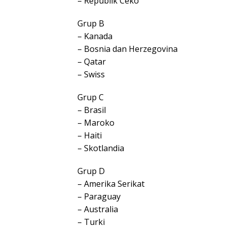
– Republik Ceko
Grup B
– Kanada
– Bosnia dan Herzegovina
– Qatar
– Swiss
Grup C
– Brasil
– Maroko
– Haiti
– Skotlandia
Grup D
– Amerika Serikat
– Paraguay
– Australia
– Turki