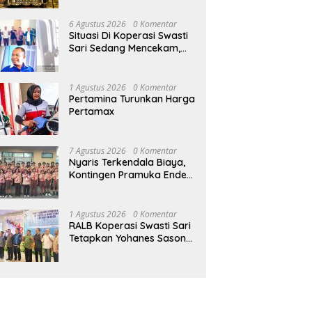
Tanpa Kontribusi ke
Pemprov NTT
6 Agustus 2026
0 Komentar
Situasi Di Koperasi Swasti
Sari Sedang Mencekam,
Sampai Kapan?
1 Agustus 2026
0 Komentar
Pertamina Turunkan Harga
Pertamax
7 Agustus 2026
0 Komentar
Nyaris Terkendala Biaya,
Kontingen Pramuka Ende
Akhirnya Berangkat ke
Jambore Nasional di
Jakarta
1 Agustus 2026
0 Komentar
RALB Koperasi Swasti Sari
Tetapkan Yohanes Sason
Helan Jadi Ketua Pengurus