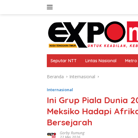
Langsung
ke
konten
Seputar NTT
Lintas Nasional
Metro
Beranda
Internasional
Internasional
Ini Grup Piala Dunia 
Meksiko Hadapi Afrika
Bersejarah
Gorby Rumung
22 Mei 2026