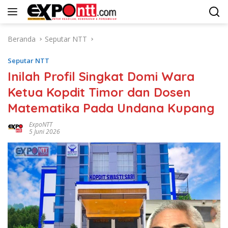
Langsung
ke
konten
Beranda
Seputar NTT
Seputar NTT
Inilah Profil Singkat Domi Wara
Ketua Kopdit Timor dan Dosen
Matematika Pada Undana Kupang
ExpoNTT
5 Juni 2026