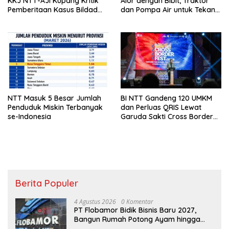
KKJ NTT-AJI Kupang Kritik
Alor dengan Bibit, Traktor
Pemberitaan Kasus Bildad
dan Pompa Air untuk Tekan
Thonak
Kemiskinan
NTT Masuk 5 Besar Jumlah
BI NTT Gandeng 120 UMKM
Penduduk Miskin Terbanyak
dan Perluas QRIS Lewat
se-Indonesia
Garuda Sakti Cross Border
Fest 2026
Berita Populer
4 Agustus 2026
0 Komentar
PT Flobamor Bidik Bisnis Baru 2027,
Bangun Rumah Potong Ayam hingga
Pabrik Pakan Ternak