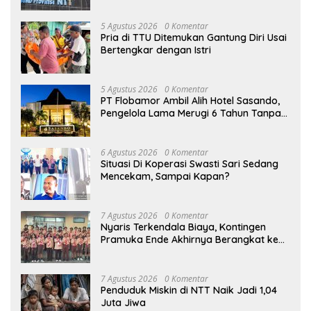
5 Agustus 2026
0 Komentar
Pria di TTU Ditemukan Gantung Diri Usai
Bertengkar dengan Istri
5 Agustus 2026
0 Komentar
PT Flobamor Ambil Alih Hotel Sasando,
Pengelola Lama Merugi 6 Tahun Tanpa
Kontribusi ke Pemprov NTT
6 Agustus 2026
0 Komentar
Situasi Di Koperasi Swasti Sari Sedang
Mencekam, Sampai Kapan?
7 Agustus 2026
0 Komentar
Nyaris Terkendala Biaya, Kontingen
Pramuka Ende Akhirnya Berangkat ke
Jambore Nasional di Jakarta
7 Agustus 2026
0 Komentar
Penduduk Miskin di NTT Naik Jadi 1,04
Juta Jiwa