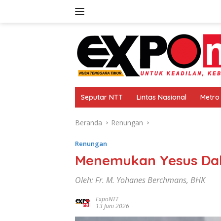
Langsung
ke
konten
Seputar NTT
Lintas Nasional
Metro
Beranda
Renungan
Renungan
Menemukan Yesus Dal
Oleh: Fr. M. Yohanes Berchmans, BHK
ExpoNTT
13 Juni 2026