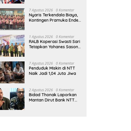
7 Agustus 2026
0 Komentar
Nyaris Terkendala Biaya,
Kontingen Pramuka Ende
Akhirnya Berangkat ke
Jambore Nasional di
Jakarta
1 Agustus 2026
0 Komentar
RALB Koperasi Swasti Sari
Tetapkan Yohanes Sason
Helan Jadi Ketua Pengurus
7 Agustus 2026
0 Komentar
Penduduk Miskin di NTT
Naik Jadi 1,04 Juta Jiwa
2 Agustus 2026
0 Komentar
Bidad Thonak Laporkan
Mantan Dirut Bank NTT
Izack Rihi ke Polisi