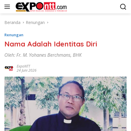
Langsung
ke
konten
Beranda
Renungan
Renungan
Nama Adalah Identitas Diri
Oleh: Fr. M. Yohanes Berchmans, BHK
ExpoNTT
24 Juni 2026