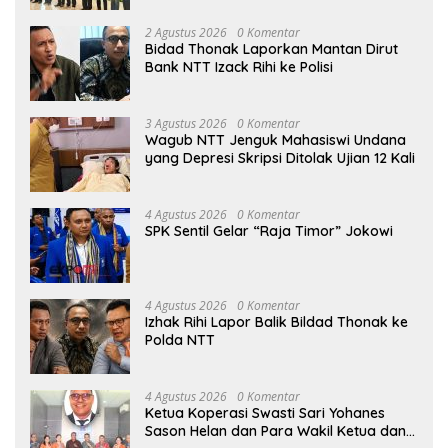
2 Agustus 2026
0 Komentar
Bidad Thonak Laporkan Mantan Dirut
Bank NTT Izack Rihi ke Polisi
3 Agustus 2026
0 Komentar
Wagub NTT Jenguk Mahasiswi Undana
yang Depresi Skripsi Ditolak Ujian 12 Kali
4 Agustus 2026
0 Komentar
SPK Sentil Gelar “Raja Timor” Jokowi
4 Agustus 2026
0 Komentar
Izhak Rihi Lapor Balik Bildad Thonak ke
Polda NTT
4 Agustus 2026
0 Komentar
Ketua Koperasi Swasti Sari Yohanes
Sason Helan dan Para Wakil Ketua dan