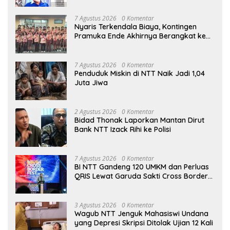
7 Agustus 2026
0 Komentar
Nyaris Terkendala Biaya, Kontingen
Pramuka Ende Akhirnya Berangkat ke
Jambore Nasional di Jakarta
7 Agustus 2026
0 Komentar
Penduduk Miskin di NTT Naik Jadi 1,04
Juta Jiwa
2 Agustus 2026
0 Komentar
Bidad Thonak Laporkan Mantan Dirut
Bank NTT Izack Rihi ke Polisi
7 Agustus 2026
0 Komentar
BI NTT Gandeng 120 UMKM dan Perluas
QRIS Lewat Garuda Sakti Cross Border
Fest 2026
3 Agustus 2026
0 Komentar
Wagub NTT Jenguk Mahasiswi Undana
yang Depresi Skripsi Ditolak Ujian 12 Kali