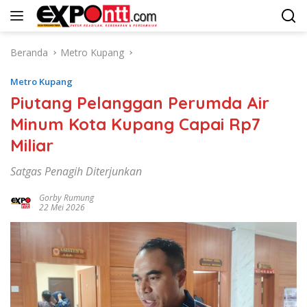
Langsung
ke
konten
Beranda
Metro Kupang
Metro Kupang
Piutang Pelanggan Perumda Air
Minum Kota Kupang Capai Rp7
Miliar
Satgas Penagih Diterjunkan
Gorby Rumung
22 Mei 2026