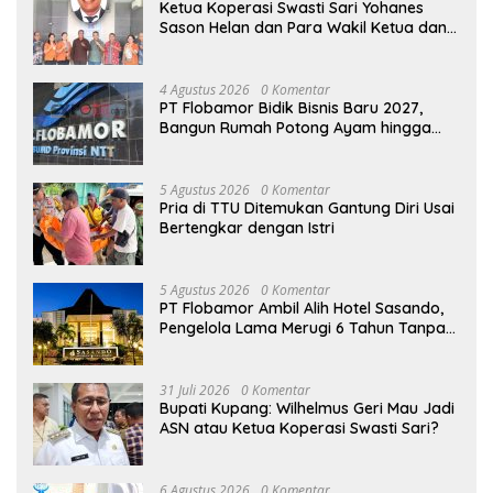
Ketua Koperasi Swasti Sari Yohanes
Sason Helan dan Para Wakil Ketua dan
Bendahara Bertemu GM Koperasi Swasti
Sari Dan Semua Karyawan Yang
Menyambut Sukacita
4 Agustus 2026
0 Komentar
PT Flobamor Bidik Bisnis Baru 2027,
Bangun Rumah Potong Ayam hingga
Pabrik Pakan Ternak
5 Agustus 2026
0 Komentar
Pria di TTU Ditemukan Gantung Diri Usai
Bertengkar dengan Istri
5 Agustus 2026
0 Komentar
PT Flobamor Ambil Alih Hotel Sasando,
Pengelola Lama Merugi 6 Tahun Tanpa
Kontribusi ke Pemprov NTT
31 Juli 2026
0 Komentar
Bupati Kupang: Wilhelmus Geri Mau Jadi
ASN atau Ketua Koperasi Swasti Sari?
6 Agustus 2026
0 Komentar