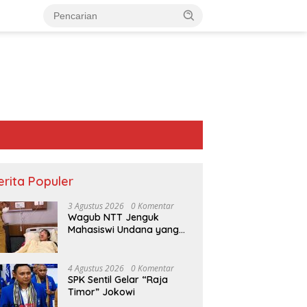
erita Populer
3 Agustus 2026
0 Komentar
Wagub NTT Jenguk
Mahasiswi Undana yang
Depresi Skripsi Ditolak
Ujian 12 Kali
4 Agustus 2026
0 Komentar
SPK Sentil Gelar “Raja
Timor” Jokowi