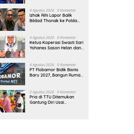
4 Agustus 2026
0 Komentar
Izhak Rihi Lapor Balik
Bildad Thonak ke Polda
NTT
4 Agustus 2026
0 Komentar
Ketua Koperasi Swasti Sari
Yohanes Sason Helan dan
Para Wakil Ketua dan
Bendahara Bertemu GM
Koperasi Swasti Sari Dan
4 Agustus 2026
0 Komentar
Semua Karyawan Yang
PT Flobamor Bidik Bisnis
Menyambut Sukacita
Baru 2027, Bangun Rumah
Potong Ayam hingga
Pabrik Pakan Ternak
5 Agustus 2026
0 Komentar
Pria di TTU Ditemukan
Gantung Diri Usai
Bertengkar dengan Istri