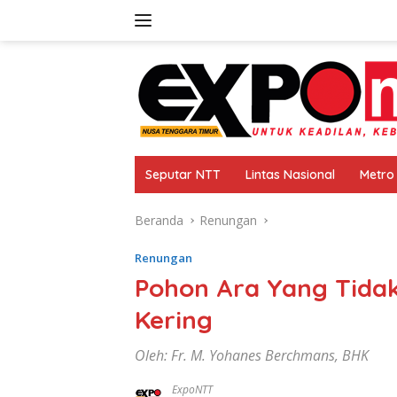
Langsung
ke
konten
Seputar NTT
Lintas Nasional
Metro
Beranda
Renungan
Renungan
Pohon Ara Yang Tidak
Kering
Oleh: Fr. M. Yohanes Berchmans, BHK
ExpoNTT