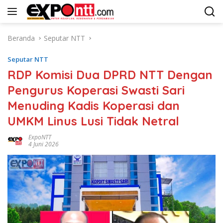
Langsung
ke
konten
Beranda
Seputar NTT
Seputar NTT
RDP Komisi Dua DPRD NTT Dengan
Pengurus Koperasi Swasti Sari
Menuding Kadis Koperasi dan
UMKM Linus Lusi Tidak Netral
ExpoNTT
4 Juni 2026