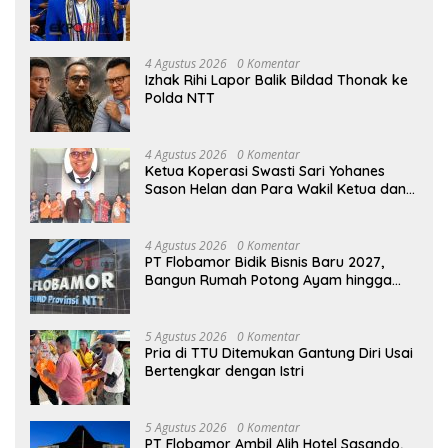
4 Agustus 2026
0 Komentar
Izhak Rihi Lapor Balik Bildad Thonak ke
Polda NTT
4 Agustus 2026
0 Komentar
Ketua Koperasi Swasti Sari Yohanes
Sason Helan dan Para Wakil Ketua dan
Bendahara Bertemu GM Koperasi Swasti
Sari Dan Semua Karyawan Yang
Menyambut Sukacita
4 Agustus 2026
0 Komentar
PT Flobamor Bidik Bisnis Baru 2027,
Bangun Rumah Potong Ayam hingga
Pabrik Pakan Ternak
5 Agustus 2026
0 Komentar
Pria di TTU Ditemukan Gantung Diri Usai
Bertengkar dengan Istri
5 Agustus 2026
0 Komentar
PT Flobamor Ambil Alih Hotel Sasando,