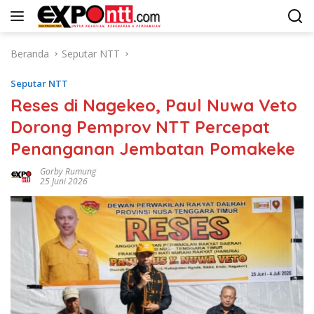
Langsung
ke
konten
Beranda
Seputar NTT
Seputar NTT
Reses di Nagekeo, Paul Nuwa Veto
Dorong Pemprov NTT Percepat
Penanganan Jembatan Pomakeke
Gorby Rumung
25 Juni 2026