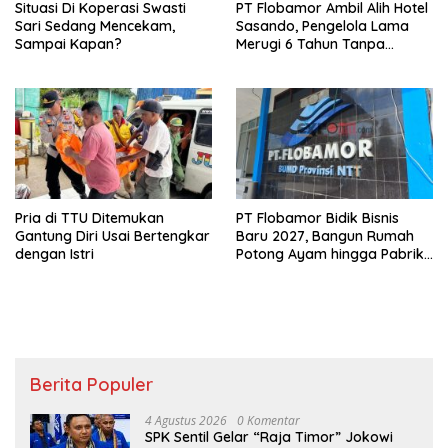
Situasi Di Koperasi Swasti
PT Flobamor Ambil Alih Hotel
Sari Sedang Mencekam,
Sasando, Pengelola Lama
Sampai Kapan?
Merugi 6 Tahun Tanpa
Kontribusi ke Pemprov NTT
Pria di TTU Ditemukan
PT Flobamor Bidik Bisnis
Gantung Diri Usai Bertengkar
Baru 2027, Bangun Rumah
dengan Istri
Potong Ayam hingga Pabrik
Pakan Ternak
Berita Populer
4 Agustus 2026
0 Komentar
SPK Sentil Gelar “Raja Timor” Jokowi