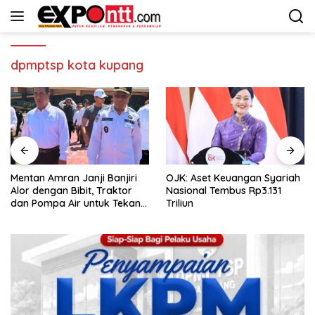
Langsung
ke
konten
dpmptsp kota kupang
Mentan Amran Janji Banjiri
OJK: Aset Keuangan Syariah
Alor dengan Bibit, Traktor
Nasional Tembus Rp3.131
dan Pompa Air untuk Tekan
Triliun
Kemiskinan