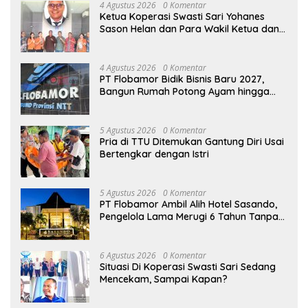
4 Agustus 2026
0 Komentar
Ketua Koperasi Swasti Sari Yohanes
Sason Helan dan Para Wakil Ketua dan
Bendahara Bertemu GM Koperasi Swasti
Sari Dan Semua Karyawan Yang
Menyambut Sukacita
4 Agustus 2026
0 Komentar
PT Flobamor Bidik Bisnis Baru 2027,
Bangun Rumah Potong Ayam hingga
Pabrik Pakan Ternak
5 Agustus 2026
0 Komentar
Pria di TTU Ditemukan Gantung Diri Usai
Bertengkar dengan Istri
5 Agustus 2026
0 Komentar
PT Flobamor Ambil Alih Hotel Sasando,
Pengelola Lama Merugi 6 Tahun Tanpa
Kontribusi ke Pemprov NTT
6 Agustus 2026
0 Komentar
Situasi Di Koperasi Swasti Sari Sedang
Mencekam, Sampai Kapan?