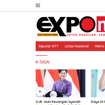
Langsung
ke
konten
Seputar NTT
Lintas Nasional
Metro
K-SIGN
 Janji Banjiri Alor
OJK: Aset Keuangan Syariah
Daya Di b