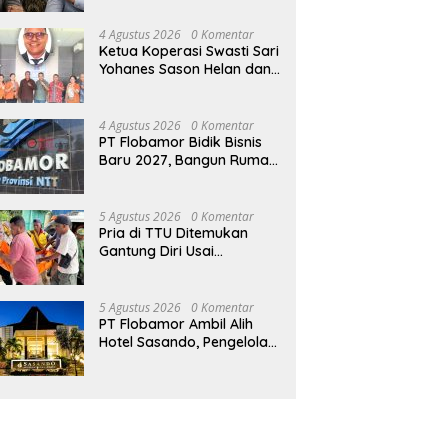
Pujian, Ribuan Jemaat
Philip Mantofa di Kota Kupang
P
 KKR GMS Bersama Ps.
Diserbu Ribuan Warga
B
4 Agustus 2026
0 Komentar
p Mantofa
E
Ketua Koperasi Swasti Sari
Yohanes Sason Helan dan
Para Wakil Ketua dan
Bendahara Bertemu GM
Koperasi Swasti Sari Dan
4 Agustus 2026
0 Komentar
Semua Karyawan Yang
PT Flobamor Bidik Bisnis
Menyambut Sukacita
Baru 2027, Bangun Rumah
Potong Ayam hingga
Pabrik Pakan Ternak
5 Agustus 2026
0 Komentar
Pria di TTU Ditemukan
Gantung Diri Usai
Bertengkar dengan Istri
5 Agustus 2026
0 Komentar
PT Flobamor Ambil Alih
Hotel Sasando, Pengelola
Lama Merugi 6 Tahun
Tanpa Kontribusi ke
Pemprov NTT