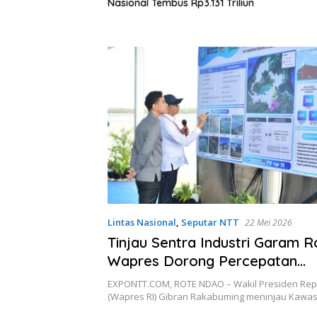
, Traktor dan
Nasional Tembus Rp3.131 Triliun
ntuk Tekan
Lintas Nasional
,
Seputar NTT
22 Mei 2026
Tinjau Sentra Industri Garam 
Wapres Dorong Percepatan
Swasembada dan Penguatan 
EXPONTT.COM, ROTE NDAO – Wakil Presiden Repu
Pesisir
(Wapres RI) Gibran Rakabuming meninjau Kawa