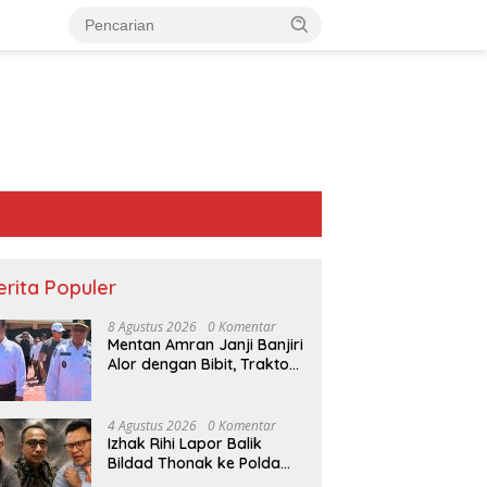
erita Populer
8 Agustus 2026
0 Komentar
Mentan Amran Janji Banjiri
Alor dengan Bibit, Traktor
dan Pompa Air untuk
Tekan Kemiskinan
4 Agustus 2026
0 Komentar
Izhak Rihi Lapor Balik
Bildad Thonak ke Polda
ion Oepoi Bergemuruh
“Saat Teduh Bersama” Ps.
P
NTT