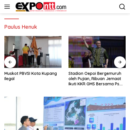
Langsung
ke
konten
Paulus Henuk
Muskot PBVSI Kota Kupang
Stadion Oepoi Bergemuruh
Ilegal
oleh Pujian, Ribuan Jemaat
Ikuti KKR GMS Bersama Ps.
Philip Mantofa