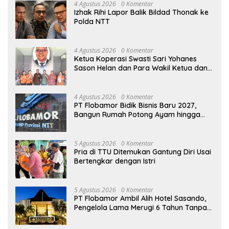
4 Agustus 2026
0 Komentar
Izhak Rihi Lapor Balik Bildad Thonak ke
Polda NTT
4 Agustus 2026
0 Komentar
Ketua Koperasi Swasti Sari Yohanes
Sason Helan dan Para Wakil Ketua dan
Bendahara Bertemu GM Koperasi Swasti
Sari Dan Semua Karyawan Yang
Menyambut Sukacita
4 Agustus 2026
0 Komentar
PT Flobamor Bidik Bisnis Baru 2027,
Bangun Rumah Potong Ayam hingga
Pabrik Pakan Ternak
5 Agustus 2026
0 Komentar
Pria di TTU Ditemukan Gantung Diri Usai
Bertengkar dengan Istri
5 Agustus 2026
0 Komentar
PT Flobamor Ambil Alih Hotel Sasando,
Pengelola Lama Merugi 6 Tahun Tanpa
Kontribusi ke Pemprov NTT