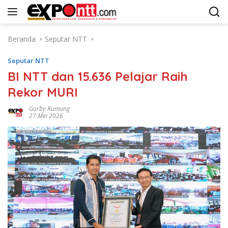
Langsung
ke
konten
Beranda
Seputar NTT
Seputar NTT
BI NTT dan 15.636 Pelajar Raih
Rekor MURI
Gorby Rumung
27 Mei 2026