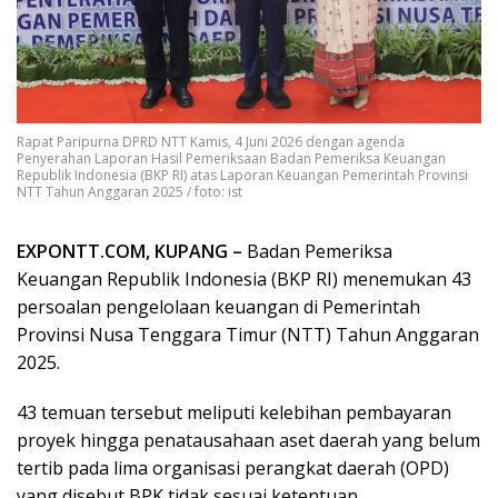
Rapat Paripurna DPRD NTT Kamis, 4 Juni 2026 dengan agenda
Penyerahan Laporan Hasil Pemeriksaan Badan Pemeriksa Keuangan
Republik Indonesia (BKP RI) atas Laporan Keuangan Pemerintah Provinsi
NTT Tahun Anggaran 2025 / foto: ist
EXPONTT.COM, KUPANG –
Badan Pemeriksa
Keuangan Republik Indonesia (BKP RI) menemukan 43
persoalan pengelolaan keuangan di Pemerintah
Provinsi Nusa Tenggara Timur (NTT) Tahun Anggaran
2025.
43 temuan tersebut meliputi kelebihan pembayaran
proyek hingga penatausahaan aset daerah yang belum
tertib pada lima organisasi perangkat daerah (OPD)
yang disebut BPK tidak sesuai ketentuan.