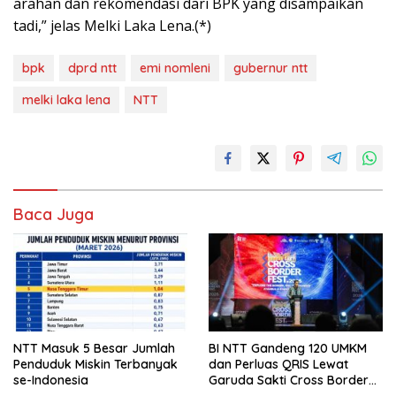
arahan dan rekomendasi dari BPK yang disampaikan
tadi,” jelas Melki Laka Lena.(*)
bpk
dprd ntt
emi nomleni
gubernur ntt
melki laka lena
NTT
Baca Juga
NTT Masuk 5 Besar Jumlah
BI NTT Gandeng 120 UMKM
Penduduk Miskin Terbanyak
dan Perluas QRIS Lewat
se-Indonesia
Garuda Sakti Cross Border
Fest 2026