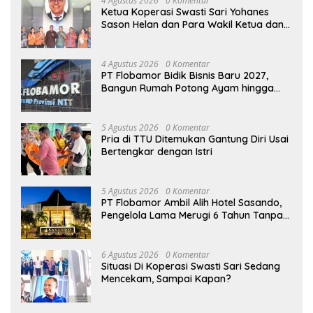
4 Agustus 2026
0 Komentar
Ketua Koperasi Swasti Sari Yohanes
Sason Helan dan Para Wakil Ketua dan
Bendahara Bertemu GM Koperasi Swasti
Sari Dan Semua Karyawan Yang
Menyambut Sukacita
4 Agustus 2026
0 Komentar
PT Flobamor Bidik Bisnis Baru 2027,
Bangun Rumah Potong Ayam hingga
Pabrik Pakan Ternak
5 Agustus 2026
0 Komentar
Pria di TTU Ditemukan Gantung Diri Usai
Bertengkar dengan Istri
5 Agustus 2026
0 Komentar
PT Flobamor Ambil Alih Hotel Sasando,
Pengelola Lama Merugi 6 Tahun Tanpa
Kontribusi ke Pemprov NTT
6 Agustus 2026
0 Komentar
Situasi Di Koperasi Swasti Sari Sedang
Mencekam, Sampai Kapan?