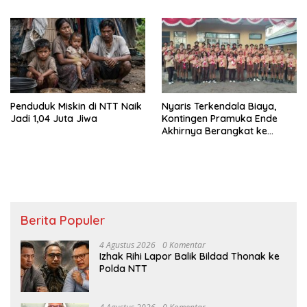
Penduduk Miskin di NTT Naik
Nyaris Terkendala Biaya,
Jadi 1,04 Juta Jiwa
Kontingen Pramuka Ende
Akhirnya Berangkat ke
Jambore Nasional di
Jakarta
Berita Populer
4 Agustus 2026
0 Komentar
Izhak Rihi Lapor Balik Bildad Thonak ke
Polda NTT