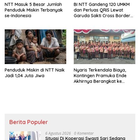
NTT Masuk 5 Besar Jumlah
BI NTT Gandeng 120 UMKM
Penduduk Miskin Terbanyak
dan Perluas QRIS Lewat
se-Indonesia
Garuda Sakti Cross Border
Fest 2026
Penduduk Miskin di NTT Naik
Nyaris Terkendala Biaya,
Jadi 1,04 Juta Jiwa
Kontingen Pramuka Ende
Akhirnya Berangkat ke
Jambore Nasional di
Jakarta
Berita Populer
6 Agustus 2026
0 Komentar
Situasi Di Koperasi Swasti Sari Sedang