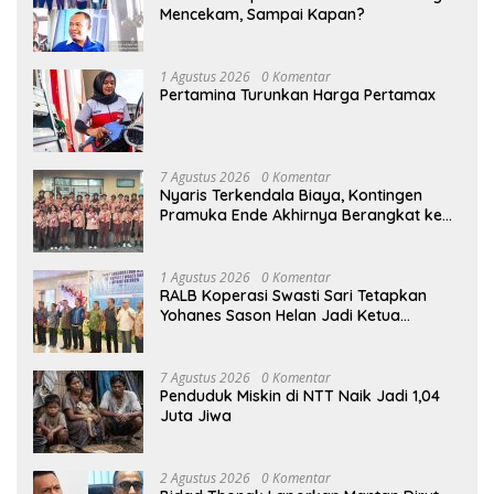
Mencekam, Sampai Kapan?
1 Agustus 2026
0 Komentar
Pertamina Turunkan Harga Pertamax
7 Agustus 2026
0 Komentar
Nyaris Terkendala Biaya, Kontingen
Pramuka Ende Akhirnya Berangkat ke
Jambore Nasional di Jakarta
1 Agustus 2026
0 Komentar
RALB Koperasi Swasti Sari Tetapkan
Yohanes Sason Helan Jadi Ketua
Pengurus
7 Agustus 2026
0 Komentar
Penduduk Miskin di NTT Naik Jadi 1,04
Juta Jiwa
2 Agustus 2026
0 Komentar