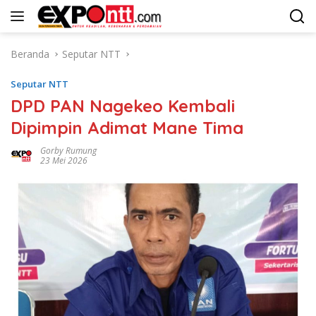
Langsung
ke
konten
Beranda
Seputar NTT
Seputar NTT
DPD PAN Nagekeo Kembali
Dipimpin Adimat Mane Tima
Gorby Rumung
23 Mei 2026