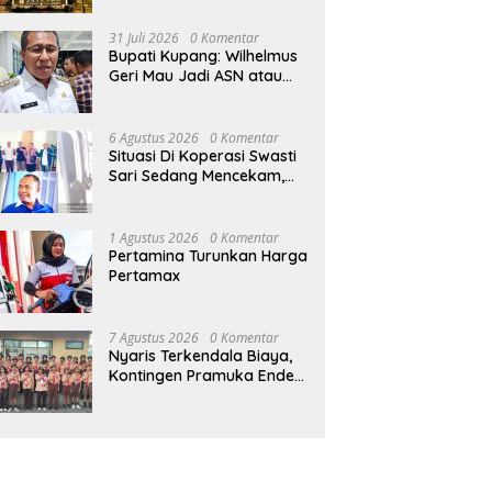
Tanpa Kontribusi ke
Pemprov NTT
31 Juli 2026
0 Komentar
Bupati Kupang: Wilhelmus
Geri Mau Jadi ASN atau
Ketua Koperasi Swasti
Sari?
6 Agustus 2026
0 Komentar
Situasi Di Koperasi Swasti
Sari Sedang Mencekam,
Sampai Kapan?
1 Agustus 2026
0 Komentar
Pertamina Turunkan Harga
Pertamax
7 Agustus 2026
0 Komentar
Nyaris Terkendala Biaya,
Kontingen Pramuka Ende
Akhirnya Berangkat ke
Jambore Nasional di
Jakarta