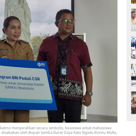
iatmo menyerahkan secara simbolis, beasiswa untuk mahasiswa
t disaksikan oleh Bupati Sumba Barat Daya Ratu Ngadu Bonnu Wulla,