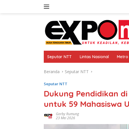
Langsung
ke
konten
Seputar NTT
Lintas Nasional
Metro
Beranda
Seputar NTT
Seputar NTT
Dukung Pendidikan di
untuk 59 Mahasiswa 
Gorby Rumung
23 Mei 2026