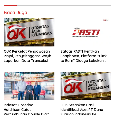
Baca Juga
OJK Perketat Pengawasan
Satgas PASTI Hentikan
Pinjol, Penyelenggara Wajib
Snapboost, Platform “Click
Laporkan Data Transaksi
to Earn” Diduga Lakukan
Penipuan
Indosat Ooredoo
OJK Serahkan Hasil
Hutchison Catat
Identifikasi Aset PT Dana
Pertumbuhan Double Digit,
Syariah Indonesia ke