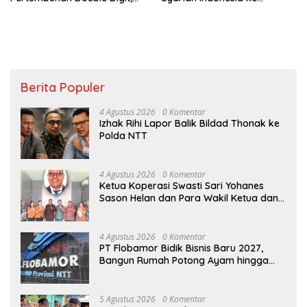
Percepat Transformasi
Bareskrim Polri
Berbasis AI
Berita Populer
4 Agustus 2026
0 Komentar
Izhak Rihi Lapor Balik Bildad Thonak ke
Polda NTT
4 Agustus 2026
0 Komentar
Ketua Koperasi Swasti Sari Yohanes
Sason Helan dan Para Wakil Ketua dan
Bendahara Bertemu GM Koperasi Swasti
Sari Dan Semua Karyawan Yang
Menyambut Sukacita
4 Agustus 2026
0 Komentar
PT Flobamor Bidik Bisnis Baru 2027,
Bangun Rumah Potong Ayam hingga
Pabrik Pakan Ternak
5 Agustus 2026
0 Komentar