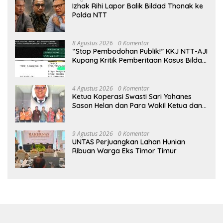
Izhak Rihi Lapor Balik Bildad Thonak ke
Polda NTT
8 Agustus 2026
0 Komentar
“Stop Pembodohan Publik!” KKJ NTT-AJI
Kupang Kritik Pemberitaan Kasus Bildad
Thonak
4 Agustus 2026
0 Komentar
Ketua Koperasi Swasti Sari Yohanes
Sason Helan dan Para Wakil Ketua dan
Bendahara Bertemu GM Koperasi Swasti
Sari Dan Semua Karyawan Yang
Menyambut Sukacita
9 Agustus 2026
0 Komentar
UNTAS Perjuangkan Lahan Hunian
Ribuan Warga Eks Timor Timur