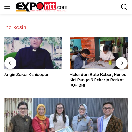
Langsung
ke
konten
ina kasih
Angin Sakal Kehidupan
Mulai dari Batu Kubur, Henos
Kini Punya 9 Pekerja Berkat
KUR BRI