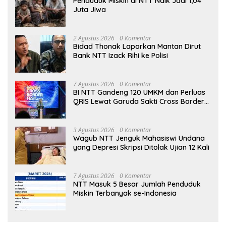
Penduduk Miskin di NTT Naik Jadi 1,04
Juta Jiwa
2 Agustus 2026
0 Komentar
Bidad Thonak Laporkan Mantan Dirut
Bank NTT Izack Rihi ke Polisi
7 Agustus 2026
0 Komentar
BI NTT Gandeng 120 UMKM dan Perluas
QRIS Lewat Garuda Sakti Cross Border
Fest 2026
3 Agustus 2026
0 Komentar
Wagub NTT Jenguk Mahasiswi Undana
yang Depresi Skripsi Ditolak Ujian 12 Kali
7 Agustus 2026
0 Komentar
NTT Masuk 5 Besar Jumlah Penduduk
Miskin Terbanyak se-Indonesia