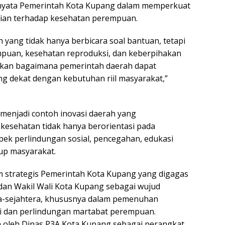
ti nyata Pemerintah Kota Kupang dalam memperkuat
tian terhadap kesehatan perempuan.
 yang tidak hanya berbicara soal bantuan, tetapi
puan, kesehatan reproduksi, dan keberpihakan
kkan bagaimana pemerintah daerah dapat
g dekat dengan kebutuhan riil masyarakat,”
 menjadi contoh inovasi daerah yang
sehatan tidak hanya berorientasi pada
pek perlindungan sosial, pencegahan, edukasi
up masyarakat.
 strategis Pemerintah Kota Kupang yang digagas
dan Wakil Wali Kota Kupang sebagai wujud
a-sejahtera, khususnya dalam pemenuhan
i dan perlindungan martabat perempuan.
n oleh Dinas P3A Kota Kupang sebagai perangkat