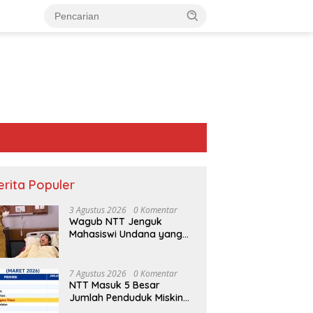
erita Populer
3 Agustus 2026
0 Komentar
Wagub NTT Jenguk
Mahasiswi Undana yang
Depresi Skripsi Ditolak
Ujian 12 Kali
7 Agustus 2026
0 Komentar
NTT Masuk 5 Besar
Jumlah Penduduk Miskin
Terbanyak se-Indonesia