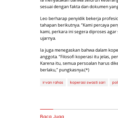
Ia menyatakan bahwa seluruh keterang
sesuai dengan fakta dan dokumen yang d
Leo berharap penyidik bekerja profesio
tahapan berikutnya. “Kami percaya pen
kami, perkara ini segera diproses ag
ujarnya.
Ia juga menegaskan bahwa dalam koper
anggota. “Filosofi koperasi itu jelas,
Karena itu, semua persoalan harus di
berlaku,” pungkasnya.(*)
irvan rahas
koperasi swasti sari
pol
Baca Juga