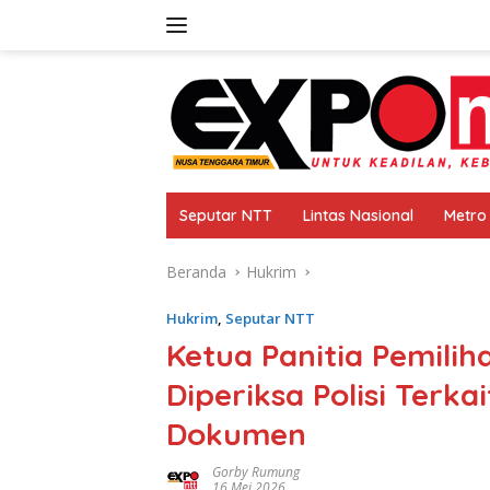
Langsung
ke
konten
Seputar NTT
Lintas Nasional
Metro
Beranda
Hukrim
Hukrim
,
Seputar NTT
Ketua Panitia Pemilih
Diperiksa Polisi Terk
Dokumen
Gorby Rumung
16 Mei 2026