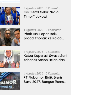
4 Agustus 2026
0 Komentar
SPK Sentil Gelar “Raja
Timor” Jokowi
4 Agustus 2026
0 Komentar
Izhak Rihi Lapor Balik
Bildad Thonak ke Polda
NTT
4 Agustus 2026
0 Komentar
Ketua Koperasi Swasti Sari
Yohanes Sason Helan dan
Para Wakil Ketua dan
Bendahara Bertemu GM
Koperasi Swasti Sari Dan
4 Agustus 2026
0 Komentar
Semua Karyawan Yang
PT Flobamor Bidik Bisnis
Menyambut Sukacita
Baru 2027, Bangun Rumah
Potong Ayam hingga
Pabrik Pakan Ternak