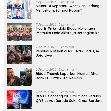
6 Agustus 2026
0 Komentar
Situasi Di Koperasi Swasti Sari Sedang
Mencekam, Sampai Kapan?
7 Agustus 2026
0 Komentar
Nyaris Terkendala Biaya, Kontingen
Pramuka Ende Akhirnya Berangkat ke
Jambore Nasional di Jakarta
7 Agustus 2026
0 Komentar
Penduduk Miskin di NTT Naik Jadi 1,04
Juta Jiwa
2 Agustus 2026
0 Komentar
Bidad Thonak Laporkan Mantan Dirut
Bank NTT Izack Rihi ke Polisi
7 Agustus 2026
0 Komentar
BI NTT Gandeng 120 UMKM dan Perluas
QRIS Lewat Garuda Sakti Cross Border
Fest 2026