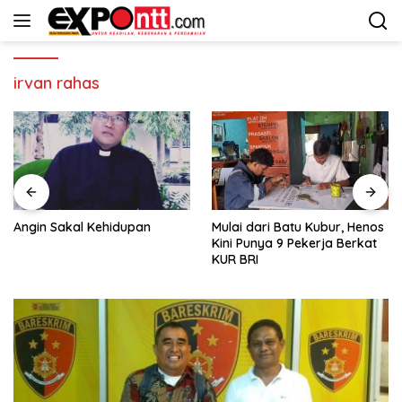
Langsung
ke
konten
irvan rahas
Angin Sakal Kehidupan
Mulai dari Batu Kubur, Henos
Kini Punya 9 Pekerja Berkat
KUR BRI