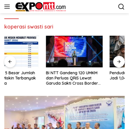
Langsung
ke
konten
koperasi swasti sari
BI NTT Gandeng 120 UMKM
Penduduk Miskin di NTT Naik
dan Perluas QRIS Lewat
Jadi 1,04 Juta Jiwa
Garuda Sakti Cross Border
Fest 2026