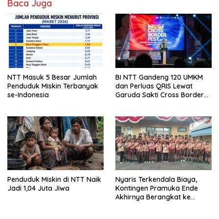
Baca Juga
NTT Masuk 5 Besar Jumlah
BI NTT Gandeng 120 UMKM
Penduduk Miskin Terbanyak
dan Perluas QRIS Lewat
se-Indonesia
Garuda Sakti Cross Border
Fest 2026
Penduduk Miskin di NTT Naik
Nyaris Terkendala Biaya,
Jadi 1,04 Juta Jiwa
Kontingen Pramuka Ende
Akhirnya Berangkat ke
Jambore Nasional di
Jakarta