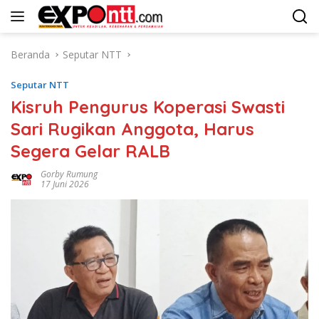
Langsung
ke
konten
Beranda
Seputar NTT
Seputar NTT
Kisruh Pengurus Koperasi Swasti
Sari Rugikan Anggota, Harus
Segera Gelar RALB
Gorby Rumung
17 Juni 2026