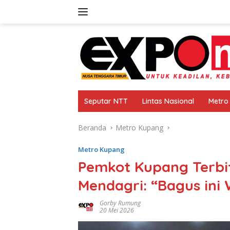
Langsung
ke
konten
Seputar NTT
Lintas Nasional
Metro
Beranda
Metro Kupang
Metro Kupang
Pemkot Kupang Terbi
Mendagri: “Bagus ini 
Gorby Rumung
20 Mei 2026