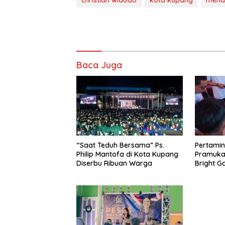
christian widodo
kota kupang
mend
Baca Juga
“Saat Teduh Bersama” Ps.
Pertami
Philip Mantofa di Kota Kupang
Pramuka
Diserbu Ribuan Warga
Bright G
Energi 