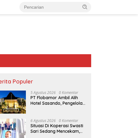
erita Populer
5 Agustus 2026
0 Komentar
PT Flobamor Ambil Alih
Hotel Sasando, Pengelola
Lama Merugi 6 Tahun
Tanpa Kontribusi ke
Pemprov NTT
6 Agustus 2026
0 Komentar
Situasi Di Koperasi Swasti
Sari Sedang Mencekam,
Sampai Kapan?