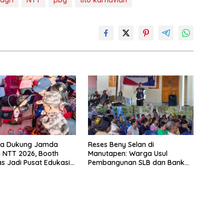
agri
NTT
pbg
tito karnavian
na Dukung Jamda
Reses Beny Selan di
 NTT 2026, Booth
Manutapen: Warga Usul
as Jadi Pusat Edukasi
Pembangunan SLB dan Bank
Aman
Sampah di Kecamatan Alak