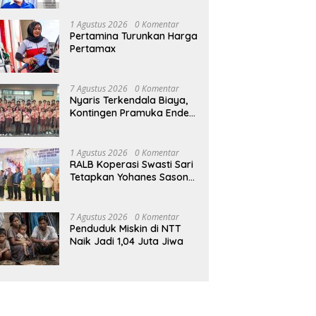
1 Agustus 2026
0 Komentar
Pertamina Turunkan Harga
Pertamax
7 Agustus 2026
0 Komentar
Nyaris Terkendala Biaya,
Kontingen Pramuka Ende
Akhirnya Berangkat ke
Jambore Nasional di
Jakarta
1 Agustus 2026
0 Komentar
RALB Koperasi Swasti Sari
Tetapkan Yohanes Sason
Helan Jadi Ketua Pengurus
7 Agustus 2026
0 Komentar
Penduduk Miskin di NTT
Naik Jadi 1,04 Juta Jiwa