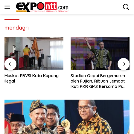
Langsung
ke
konten
mendagri
uskot PBVSI Kota Kupang
Stadion Oepoi Bergemuruh
“S
legal
oleh Pujian, Ribuan Jemaat
Ph
Ikuti KKR GMS Bersama Ps.
Ku
Philip Mantofa
W