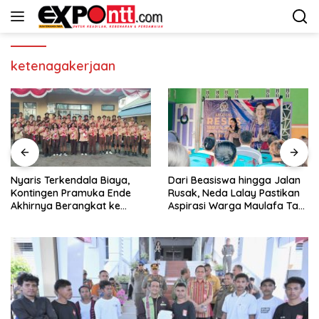
Langsung
ke
konten
ketenagakerjaan
Nyaris Terkendala Biaya,
Dari Beasiswa hingga Jalan
Kontingen Pramuka Ende
Rusak, Neda Lalay Pastikan
Akhirnya Berangkat ke
Aspirasi Warga Maulafa Tak
Jambore Nasional di
Berhenti di Forum Reses
Jakarta