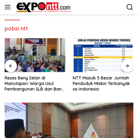
Langsung
ke
konten
pobsi ntt
Reses Beny Selan di
NTT Masuk 5 Besar Jumlah
Manutapen: Warga Usul
Penduduk Miskin Terbanyak
Pembangunan SLB dan Bank
se-Indonesia
Sampah di Kecamatan Alak