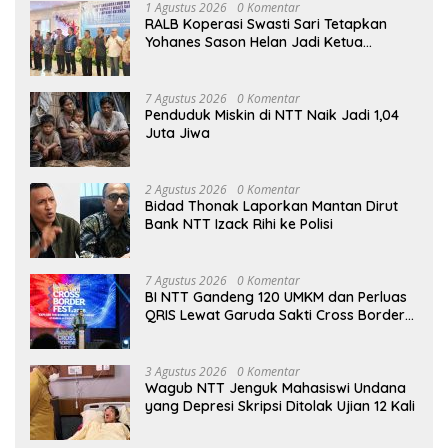
1 Agustus 2026
0 Komentar
RALB Koperasi Swasti Sari Tetapkan
Yohanes Sason Helan Jadi Ketua
Pengurus
7 Agustus 2026
0 Komentar
Penduduk Miskin di NTT Naik Jadi 1,04
Juta Jiwa
2 Agustus 2026
0 Komentar
Bidad Thonak Laporkan Mantan Dirut
Bank NTT Izack Rihi ke Polisi
7 Agustus 2026
0 Komentar
BI NTT Gandeng 120 UMKM dan Perluas
QRIS Lewat Garuda Sakti Cross Border
Fest 2026
3 Agustus 2026
0 Komentar
Wagub NTT Jenguk Mahasiswi Undana
yang Depresi Skripsi Ditolak Ujian 12 Kali