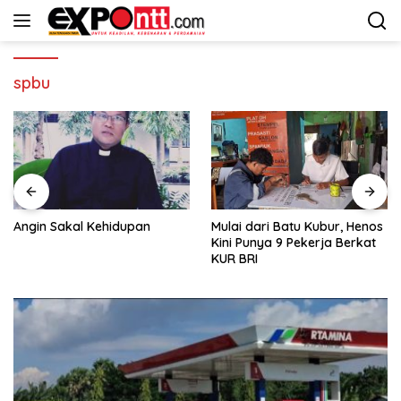
Langsung
ke
konten
spbu
Angin Sakal Kehidupan
Mulai dari Batu Kubur, Henos
Kini Punya 9 Pekerja Berkat
KUR BRI