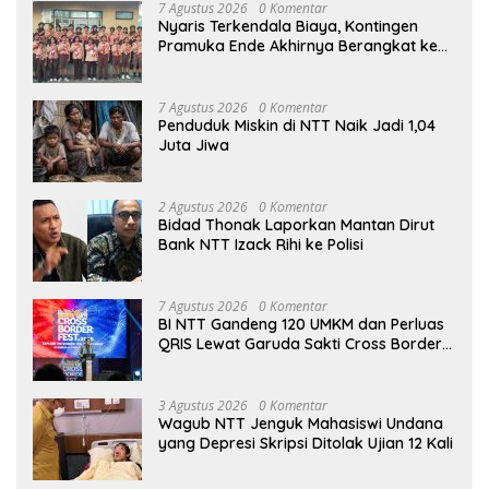
7 Agustus 2026
0 Komentar
Nyaris Terkendala Biaya, Kontingen
Pramuka Ende Akhirnya Berangkat ke
Jambore Nasional di Jakarta
7 Agustus 2026
0 Komentar
Penduduk Miskin di NTT Naik Jadi 1,04
Juta Jiwa
2 Agustus 2026
0 Komentar
Bidad Thonak Laporkan Mantan Dirut
Bank NTT Izack Rihi ke Polisi
7 Agustus 2026
0 Komentar
BI NTT Gandeng 120 UMKM dan Perluas
QRIS Lewat Garuda Sakti Cross Border
Fest 2026
3 Agustus 2026
0 Komentar
Wagub NTT Jenguk Mahasiswi Undana
yang Depresi Skripsi Ditolak Ujian 12 Kali