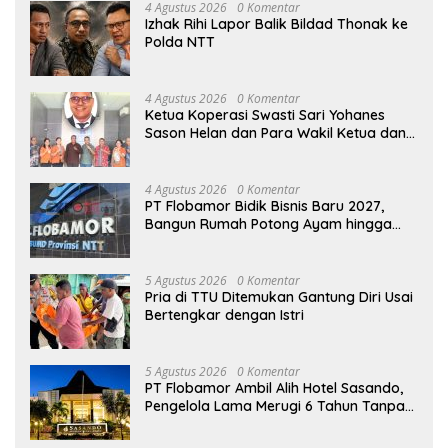
4 Agustus 2026
0 Komentar
Izhak Rihi Lapor Balik Bildad Thonak ke
Polda NTT
4 Agustus 2026
0 Komentar
Ketua Koperasi Swasti Sari Yohanes
Sason Helan dan Para Wakil Ketua dan
Bendahara Bertemu GM Koperasi Swasti
Sari Dan Semua Karyawan Yang
Menyambut Sukacita
4 Agustus 2026
0 Komentar
PT Flobamor Bidik Bisnis Baru 2027,
Bangun Rumah Potong Ayam hingga
Pabrik Pakan Ternak
5 Agustus 2026
0 Komentar
Pria di TTU Ditemukan Gantung Diri Usai
Bertengkar dengan Istri
5 Agustus 2026
0 Komentar
PT Flobamor Ambil Alih Hotel Sasando,
Pengelola Lama Merugi 6 Tahun Tanpa
Kontribusi ke Pemprov NTT