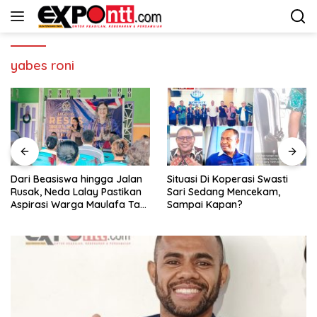
Langsung
ke
konten
yabes roni
Dari Beasiswa hingga Jalan
Situasi Di Koperasi Swasti
Rusak, Neda Lalay Pastikan
Sari Sedang Mencekam,
Aspirasi Warga Maulafa Tak
Sampai Kapan?
Berhenti di Forum Reses