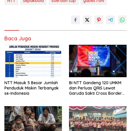
NTT
sepakbola
soeratin cup
yabes roni
Baca Juga
NTT Masuk 5 Besar Jumlah
BI NTT Gandeng 120 UMKM
Penduduk Miskin Terbanyak
dan Perluas QRIS Lewat
se-Indonesia
Garuda Sakti Cross Border
Fest 2026