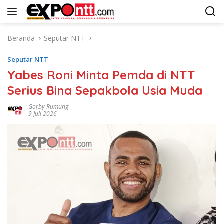
Langsung
ke
konten
Beranda
Seputar NTT
Seputar NTT
Yabes Roni Minta Pemda di NTT
Serius Bina Sepakbola Usia Muda
Gorby Rumung
9 Juli 2026