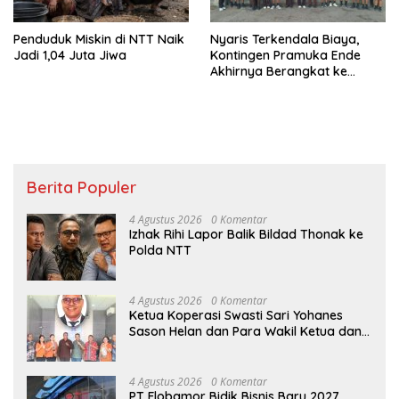
Penduduk Miskin di NTT Naik
Nyaris Terkendala Biaya,
Jadi 1,04 Juta Jiwa
Kontingen Pramuka Ende
Akhirnya Berangkat ke
Jambore Nasional di
Jakarta
Berita Populer
4 Agustus 2026
0 Komentar
Izhak Rihi Lapor Balik Bildad Thonak ke
Polda NTT
4 Agustus 2026
0 Komentar
Ketua Koperasi Swasti Sari Yohanes
Sason Helan dan Para Wakil Ketua dan
Bendahara Bertemu GM Koperasi Swasti
Sari Dan Semua Karyawan Yang
Menyambut Sukacita
4 Agustus 2026
0 Komentar
PT Flobamor Bidik Bisnis Baru 2027,