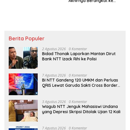
Akhirnya Berangkat ke
Jambore Nasional di
Jakarta
Berita Populer
2 Agustus 2026
0 Komentar
Bidad Thonak Laporkan Mantan Dirut
Bank NTT Izack Rihi ke Polisi
7 Agustus 2026
0 Komentar
BI NTT Gandeng 120 UMKM dan Perluas
QRIS Lewat Garuda Sakti Cross Border
Fest 2026
3 Agustus 2026
0 Komentar
Wagub NTT Jenguk Mahasiswi Undana
yang Depresi Skripsi Ditolak Ujian 12 Kali
7 Agustus 2026
0 Komentar