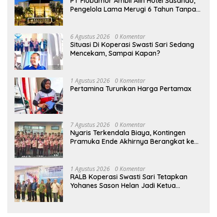
PT Flobamor Ambil Alih Hotel Sasando,
Pengelola Lama Merugi 6 Tahun Tanpa
Kontribusi ke Pemprov NTT
6 Agustus 2026
0 Komentar
Situasi Di Koperasi Swasti Sari Sedang
Mencekam, Sampai Kapan?
1 Agustus 2026
0 Komentar
Pertamina Turunkan Harga Pertamax
7 Agustus 2026
0 Komentar
Nyaris Terkendala Biaya, Kontingen
Pramuka Ende Akhirnya Berangkat ke
Jambore Nasional di Jakarta
1 Agustus 2026
0 Komentar
RALB Koperasi Swasti Sari Tetapkan
Yohanes Sason Helan Jadi Ketua
Pengurus