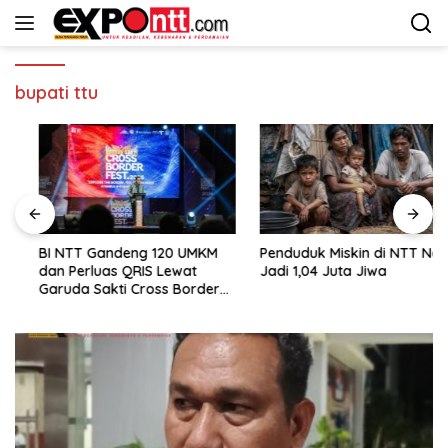
Langsung
ke
konten
bupati ttu
BI NTT Gandeng 120 UMKM
Penduduk Miskin di NTT Naik
dan Perluas QRIS Lewat
Jadi 1,04 Juta Jiwa
Garuda Sakti Cross Border
Fest 2026