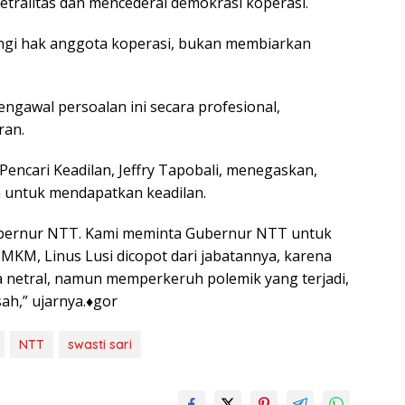
tralitas dan mencederai demokrasi koperasi.
ngi hak anggota koperasi, bukan membiarkan
gawal persoalan ini secara profesional,
ran.
Pencari Keadilan, Jeffry Tapobali, menegaskan,
n untuk mendapatkan keadilan.
Gubernur NTT. Kami meminta Gubernur NTT untuk
KM, Linus Lusi dicopot dari jabatannya, karena
ra netral, namun memperkeruh polemik yang terjadi,
ah,” ujarnya.♦gor
NTT
swasti sari