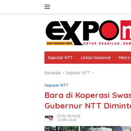
Langsung
ke
konten
Seputar NTT
Lintas Nasional
Metro
Beranda
Seputar NTT
Seputar NTT
Bara di Koperasi Swas
Gubernur NTT Dimint
Gorby Rumung
12 Mei 2026