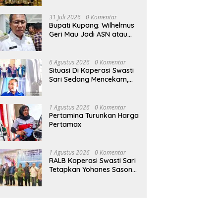
Tanpa Kontribusi ke
Pemprov NTT
31 Juli 2026
0 Komentar
Bupati Kupang: Wilhelmus
Geri Mau Jadi ASN atau
Ketua Koperasi Swasti
Sari?
6 Agustus 2026
0 Komentar
Situasi Di Koperasi Swasti
Sari Sedang Mencekam,
Sampai Kapan?
1 Agustus 2026
0 Komentar
Pertamina Turunkan Harga
Pertamax
1 Agustus 2026
0 Komentar
RALB Koperasi Swasti Sari
Tetapkan Yohanes Sason
Helan Jadi Ketua Pengurus