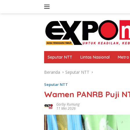
Langsung
ke
konten
Seputar NTT
Lintas Nasional
Metro
Beranda
Seputar NTT
Seputar NTT
Wamen PANRB Puji N
Gorby Rumung
11 Mei 2026