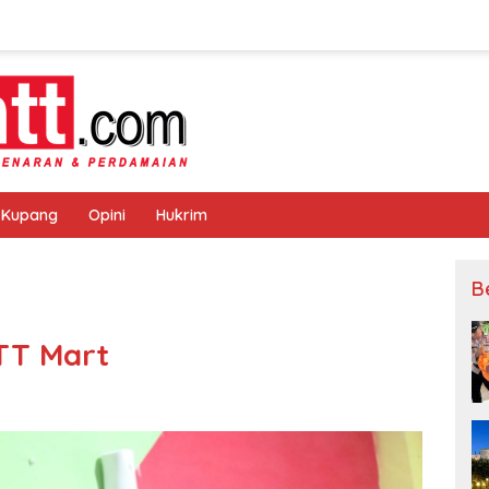
 Kupang
Opini
Hukrim
B
TT Mart