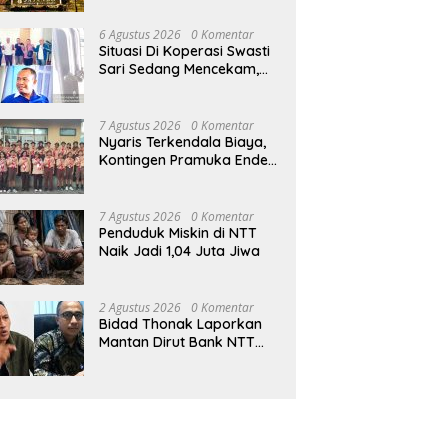
Tanpa Kontribusi ke
Pemprov NTT
6 Agustus 2026
0 Komentar
Situasi Di Koperasi Swasti
Sari Sedang Mencekam,
Sampai Kapan?
7 Agustus 2026
0 Komentar
Nyaris Terkendala Biaya,
Kontingen Pramuka Ende
Akhirnya Berangkat ke
Jambore Nasional di
Jakarta
7 Agustus 2026
0 Komentar
Penduduk Miskin di NTT
Naik Jadi 1,04 Juta Jiwa
2 Agustus 2026
0 Komentar
Bidad Thonak Laporkan
Mantan Dirut Bank NTT
Izack Rihi ke Polisi