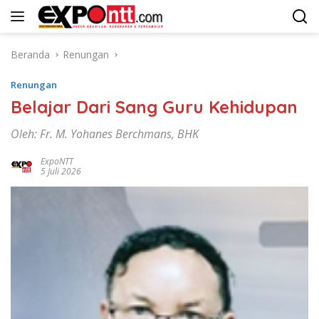
Langsung
ke
konten
Beranda
Renungan
Renungan
Belajar Dari Sang Guru Kehidupan
Oleh: Fr. M. Yohanes Berchmans, BHK
ExpoNTT
5 Juli 2026