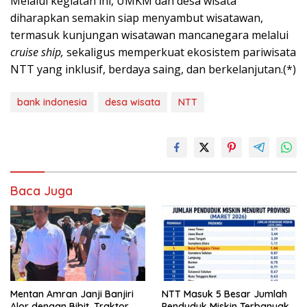
Melalui kegiatan ini, UMKM dan desa wisata
diharapkan semakin siap menyambut wisatawan,
termasuk kunjungan wisatawan mancanegara melalui
cruise ship,
sekaligus memperkuat ekosistem pariwisata
NTT yang inklusif, berdaya saing, dan berkelanjutan.(*)
bank indonesia
desa wisata
NTT
Baca Juga
Mentan Amran Janji Banjiri
NTT Masuk 5 Besar Jumlah
Alor dengan Bibit, Traktor
Penduduk Miskin Terbanyak