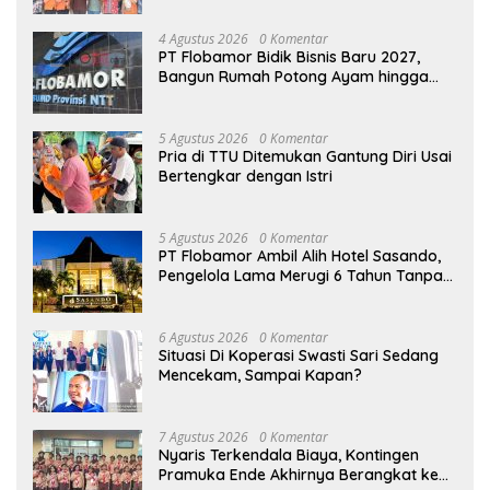
Sari Dan Semua Karyawan Yang
Menyambut Sukacita
4 Agustus 2026
0 Komentar
PT Flobamor Bidik Bisnis Baru 2027,
Bangun Rumah Potong Ayam hingga
Pabrik Pakan Ternak
5 Agustus 2026
0 Komentar
Pria di TTU Ditemukan Gantung Diri Usai
Bertengkar dengan Istri
5 Agustus 2026
0 Komentar
PT Flobamor Ambil Alih Hotel Sasando,
Pengelola Lama Merugi 6 Tahun Tanpa
Kontribusi ke Pemprov NTT
6 Agustus 2026
0 Komentar
Situasi Di Koperasi Swasti Sari Sedang
Mencekam, Sampai Kapan?
7 Agustus 2026
0 Komentar
Nyaris Terkendala Biaya, Kontingen
Pramuka Ende Akhirnya Berangkat ke