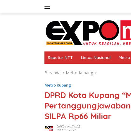
Langsung
ke
konten
Seputar NTT
Lintas Nasional
Metro
Beranda
Metro Kupang
Metro Kupang
DPRD Kota Kupang “
Pertanggungjawaban 
SILPA Rp66 Miliar
Gorby Rumung
23 Juni 2026