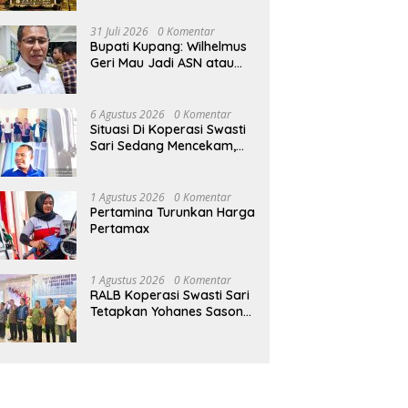
Tanpa Kontribusi ke
Pemprov NTT
31 Juli 2026
0 Komentar
Bupati Kupang: Wilhelmus
Geri Mau Jadi ASN atau
Ketua Koperasi Swasti
Sari?
6 Agustus 2026
0 Komentar
Situasi Di Koperasi Swasti
Sari Sedang Mencekam,
Sampai Kapan?
1 Agustus 2026
0 Komentar
Pertamina Turunkan Harga
Pertamax
1 Agustus 2026
0 Komentar
RALB Koperasi Swasti Sari
Tetapkan Yohanes Sason
Helan Jadi Ketua Pengurus