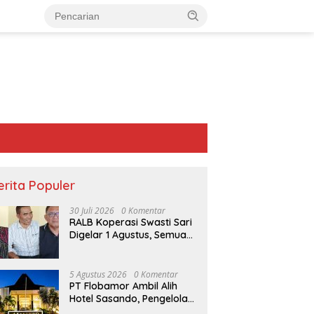
erita Populer
30 Juli 2026
0 Komentar
RALB Koperasi Swasti Sari
Digelar 1 Agustus, Semua
Anggota Diundang untuk
Hadir
5 Agustus 2026
0 Komentar
PT Flobamor Ambil Alih
Hotel Sasando, Pengelola
Lama Merugi 6 Tahun