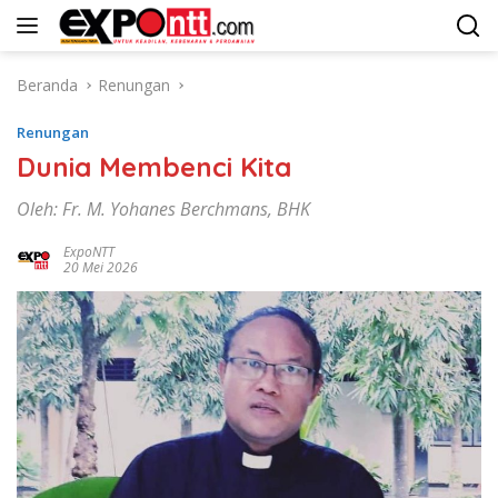
Langsung
ke
konten
Beranda
Renungan
Renungan
Dunia Membenci Kita
Oleh: Fr. M. Yohanes Berchmans, BHK
ExpoNTT
20 Mei 2026