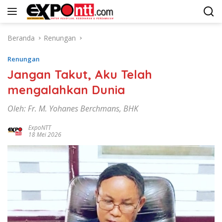
Langsung
ke
konten
Beranda
Renungan
Renungan
Jangan Takut, Aku Telah
mengalahkan Dunia
Oleh: Fr. M. Yohanes Berchmans, BHK
ExpoNTT
18 Mei 2026