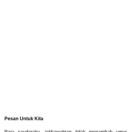
Pesan Untuk Kita
Para saudaraku, jekhawatiran tidak menambah umur,