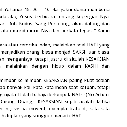
njil Yohanes 15: 26 – 16: 4a, yakni dunia membenci
daraku, Yesus berbicara tentang kepergian-Nya,
an: Roh Kudus, Sang Penolong, akan datang dan
natap murid-murid-Nya dan berkata tegas: “ Kamu
ra atau retorika indah, melainkan soal HATI yang
menjadikan orang biasa menjadi SAKSI luar biasa.
menganiaya, tetapi justru di situlah KESAKSIAN
an, melainkan dengan hidup dalam KASIH dan
i mimbar ke mimbar. KESAKSIAN paling kuat adalah
b banyak kali kata-kata indah saat kotbah, tetapi
ng nyata. Itulah bahaya kelompok NATO (No Action,
mong Doang). KESAKSIAN sejati adalah ketika
iring: verba movent, exempla trahunt, kata-kata
 hiduplah yang sungguh menarik HATI.