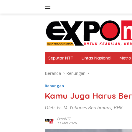
Langsung
ke
konten
Seputar NTT
Lintas Nasional
Metro
Beranda
Renungan
Renungan
Kamu Juga Harus Ber
Oleh: Fr. M. Yohanes Berchmans, BHK
ExpoNTT
11 Mei 2026