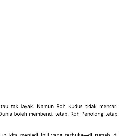
 atau tak layak. Namun Roh Kudus tidak mencari
 Dunia boleh membenci, tetapi Roh Penolong tetap
dup kita menjadi Injil yang terbuka—di rumah, di