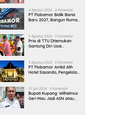
Bendahara Bertemu GM
Koperasi Swasti Sari Dan
4 Agustus 2026
0 Komentar
Semua Karyawan Yang
PT Flobamor Bidik Bisnis
Menyambut Sukacita
Baru 2027, Bangun Rumah
Potong Ayam hingga
Pabrik Pakan Ternak
5 Agustus 2026
0 Komentar
Pria di TTU Ditemukan
Gantung Diri Usai
Bertengkar dengan Istri
5 Agustus 2026
0 Komentar
PT Flobamor Ambil Alih
Hotel Sasando, Pengelola
Lama Merugi 6 Tahun
Tanpa Kontribusi ke
Pemprov NTT
31 Juli 2026
0 Komentar
Bupati Kupang: Wilhelmus
Geri Mau Jadi ASN atau
Ketua Koperasi Swasti
Sari?