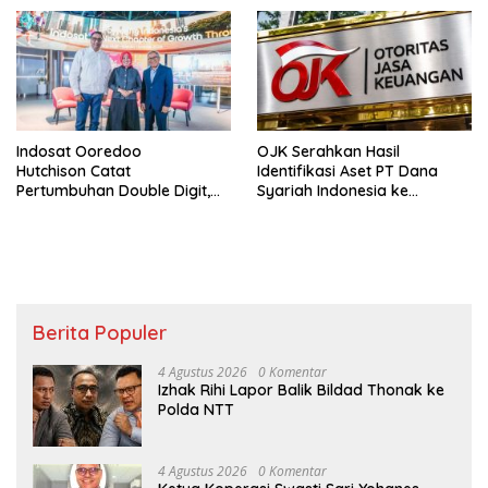
Indosat Ooredoo
OJK Serahkan Hasil
Hutchison Catat
Identifikasi Aset PT Dana
Pertumbuhan Double Digit,
Syariah Indonesia ke
Percepat Transformasi
Bareskrim Polri
Berbasis AI
Berita Populer
4 Agustus 2026
0 Komentar
Izhak Rihi Lapor Balik Bildad Thonak ke
Polda NTT
4 Agustus 2026
0 Komentar