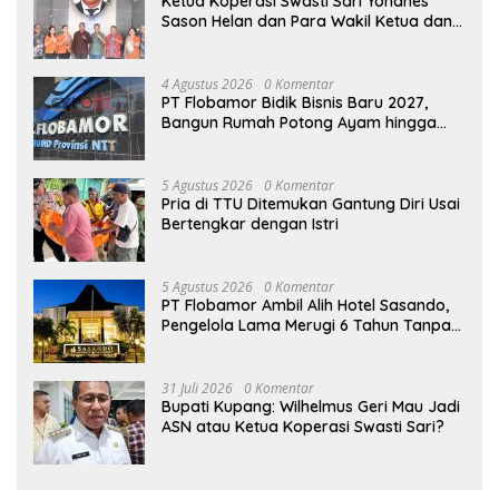
Ketua Koperasi Swasti Sari Yohanes
Sason Helan dan Para Wakil Ketua dan
Bendahara Bertemu GM Koperasi Swasti
Sari Dan Semua Karyawan Yang
Menyambut Sukacita
4 Agustus 2026
0 Komentar
PT Flobamor Bidik Bisnis Baru 2027,
Bangun Rumah Potong Ayam hingga
Pabrik Pakan Ternak
5 Agustus 2026
0 Komentar
Pria di TTU Ditemukan Gantung Diri Usai
Bertengkar dengan Istri
5 Agustus 2026
0 Komentar
PT Flobamor Ambil Alih Hotel Sasando,
Pengelola Lama Merugi 6 Tahun Tanpa
Kontribusi ke Pemprov NTT
31 Juli 2026
0 Komentar
Bupati Kupang: Wilhelmus Geri Mau Jadi
ASN atau Ketua Koperasi Swasti Sari?