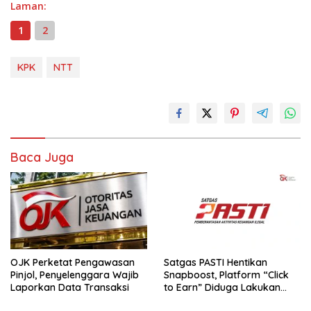
Laman:
1
2
KPK
NTT
Baca Juga
OJK Perketat Pengawasan
Satgas PASTI Hentikan
Pinjol, Penyelenggara Wajib
Snapboost, Platform “Click
Laporkan Data Transaksi
to Earn” Diduga Lakukan
Penipuan