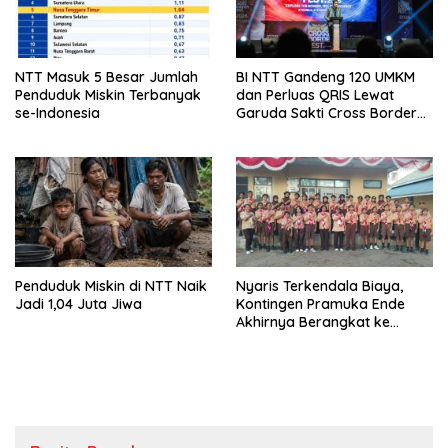
NTT Masuk 5 Besar Jumlah
BI NTT Gandeng 120 UMKM
Penduduk Miskin Terbanyak
dan Perluas QRIS Lewat
se-Indonesia
Garuda Sakti Cross Border
Fest 2026
Penduduk Miskin di NTT Naik
Nyaris Terkendala Biaya,
Jadi 1,04 Juta Jiwa
Kontingen Pramuka Ende
Akhirnya Berangkat ke
Jambore Nasional di
Jakarta