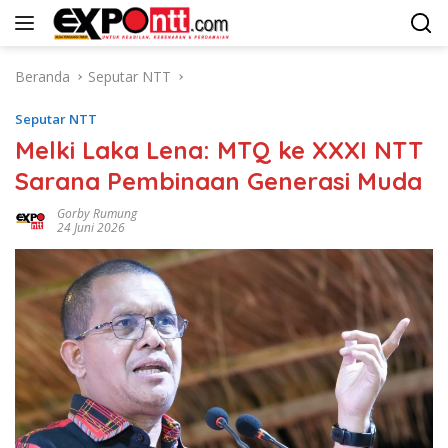
Langsung
ke
konten
Beranda
Seputar NTT
Seputar NTT
Melki Laka Lena: MTQ ke XXXI NTT
Sarana Pembinaan Generasi Muda
Gorby Rumung
24 Juni 2026